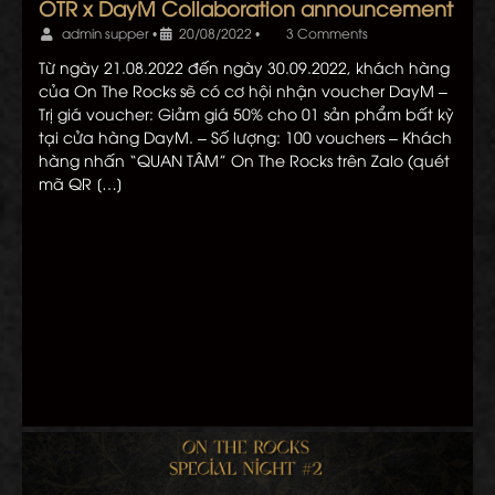
OTR x DayM Collaboration announcement
admin supper
•
20/08/2022
•
3 Comments
Từ ngày 21.08.2022 đến ngày 30.09.2022, khách hàng
của On The Rocks sẽ có cơ hội nhận voucher DayM –
Trị giá voucher: Giảm giá 50% cho 01 sản phẩm bất kỳ
tại cửa hàng DayM. – Số lượng: 100 vouchers – Khách
hàng nhấn “QUAN TÂM” On The Rocks trên Zalo (quét
mã QR […]