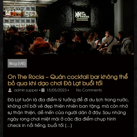
Blog (VIE)
On The Rocks – Quán cocktail bar không thể
bỏ qua khi dạo chơi Đà Lạt buổi tối
admin supper
•
15/05/2023
•
No Comments
Đà Lạt luôn là địa điểm lý tưởng để đi du lịch trong nước,
không chỉ bởi vẻ đẹp thiên nhiên ban tặng, mà còn nhờ
sự thân thiện, dễ mến của người dân ở đây. Sau những
ngày rong chơi miệt mài ở các địa điểm chụp hình
check in nổi tiếng, buổi tối […]