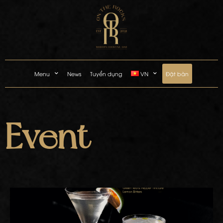
Menu
News
Tuyển dụng
VN
Đặt bàn
Event