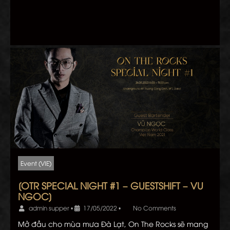
Event (VIE)
[OTR SPECIAL NIGHT #1 – GUESTSHIFT – VU
NGOC]
admin supper
•
17/05/2022
•
No Comments
Mở đầu cho mùa mưa Đà Lạt, On The Rocks sẽ mang