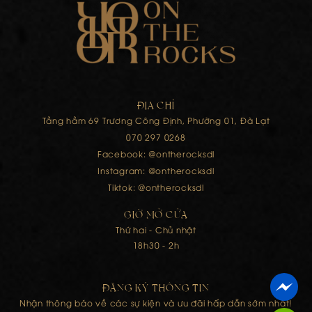
ĐỊA CHỈ
Tầng hầm 69 Trương Công Định, Phường 01, Đà Lạt
070 297 0268
Facebook: @ontherocksdl
Instagram: @ontherocksdl
Tiktok: @ontherocksdl
GIỜ MỞ CỬA
Thứ hai - Chủ nhật
18h30 - 2h
ĐĂNG KÝ THÔNG TIN
Nhận thông báo về các sự kiện và ưu đãi hấp dẫn sớm nhất!