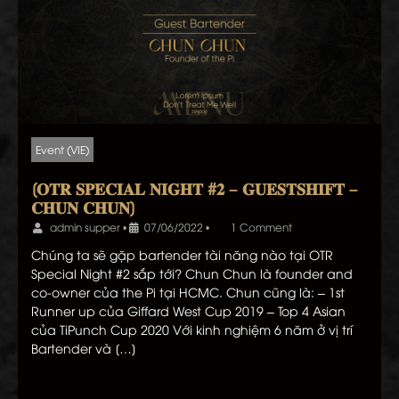
Event (VIE)
[𝐎𝐓𝐑 𝐒𝐏𝐄𝐂𝐈𝐀𝐋 𝐍𝐈𝐆𝐇𝐓 #𝟐 – 𝐆𝐔𝐄𝐒𝐓𝐒𝐇𝐈𝐅𝐓 –
𝐂𝐇𝐔𝐍 𝐂𝐇𝐔𝐍]
admin supper
•
07/06/2022
•
1 Comment
Chúng ta sẽ gặp bartender tài năng nào tại OTR
Special Night #2 sắp tới? Chun Chun là founder and
co-owner của the Pi tại HCMC. Chun cũng là: – 1st
Runner up của Giffard West Cup 2019 – Top 4 Asian
của TiPunch Cup 2020 Với kinh nghiệm 6 năm ở vị trí
Bartender và […]