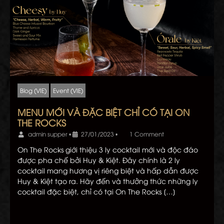
Blog (VIE)
Event (VIE)
MENU MỚI VÀ ĐẶC BIỆT CHỈ CÓ TẠI ON
THE ROCKS
admin supper
•
27/01/2023
•
1 Comment
On The Rocks giới thiệu 3 ly cocktail mới và độc đáo
được pha chế bởi Huy & Kiệt. Đây chính là 2 ly
cocktail mang hương vị riêng biệt và hấp dẫn được
Huy & Kiệt tạo ra. Hãy đến và thưởng thức những ly
cocktail đặc biệt, chỉ có tại On The Rocks […]