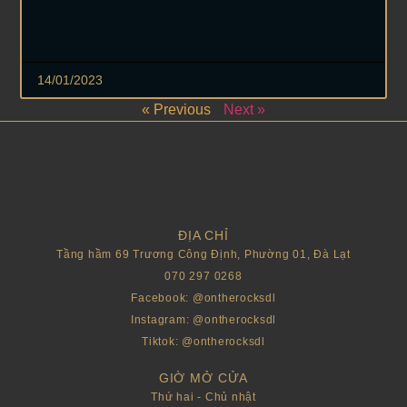
14/01/2023
« Previous
Next »
ĐỊA CHỈ
Tầng hầm 69 Trương Công Định, Phường 01, Đà Lạt
070 297 0268
Facebook: @ontherocksdl
Instagram: @ontherocksdl
Tiktok: @ontherocksdl
GIỜ MỞ CỬA
Thứ hai - Chủ nhật