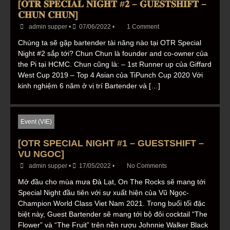
[𝐎𝐓𝐑 𝐒𝐏𝐄𝐂𝐈𝐀𝐋 𝐍𝐈𝐆𝐇𝐓 #𝟐 – 𝐆𝐔𝐄𝐒𝐓𝐒𝐇𝐈𝐅𝐓 –
𝐂𝐇𝐔𝐍 𝐂𝐇𝐔𝐍]
admin supper
•
07/06/2022
•
1 Comment
Chúng ta sẽ gặp bartender tài năng nào tại OTR Special
Night #2 sắp tới? Chun Chun là founder and co-owner của
the Pi tại HCMC. Chun cũng là: – 1st Runner up của Giffard
West Cup 2019 – Top 4 Asian của TiPunch Cup 2020 Với
kinh nghiệm 6 năm ở vị trí Bartender và […]
Event (VIE)
[OTR SPECIAL NIGHT #1 – GUESTSHIFT –
VU NGOC]
admin supper
•
17/05/2022
•
No Comments
Mở đầu cho mùa mưa Đà Lạt, On The Rocks sẽ mang tới
Special Night đầu tiên với sự xuất hiện của Vũ Ngọc-
Champion World Class Viet Nam 2021. Trong buổi tối đặc
biệt này, Guest Bartender sẽ mang tới bộ đôi cocktail “The
Flower” và “The Fruit” trên nền rượu Johnnie Walker Black