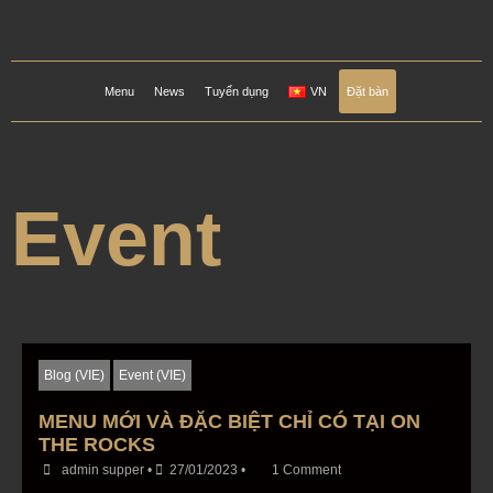
Menu
News
Tuyển dụng
VN
Đặt bàn
Event
Blog (VIE)
Event (VIE)
MENU MỚI VÀ ĐẶC BIỆT CHỈ CÓ TẠI ON
THE ROCKS
admin supper
•
27/01/2023
•
1 Comment