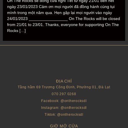
On The Rocks sẽ đóng cửa nghỉ Tết từ ngày 21/01 đến hết
ngày 23/01/2023 Cảm ơn mọi người đã đồng hành cùng tụi
mình trong một năm qua. Hẹn gặp lại mọi người vào ngày
24/01/2023 _________________ On The Rocks will be closed
from 21/01 to 23/01. Thanks, everyone for supporting On The
Rocks […]
ĐỊA CHỈ
Tầng hầm 69 Trương Công Định, Phường 01, Đà Lạt
070 297 0268
Facebook: @ontherocksdl
Instagram: @ontherocksdl
Tiktok: @ontherocksdl
GIỜ MỞ CỬA