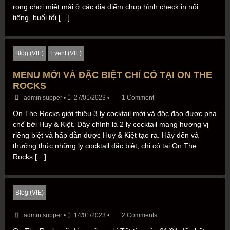
rong chơi miệt mài ở các địa điểm chụp hình check in nổi
tiếng, buổi tối […]
Blog (VIE)
Event (VIE)
MENU MỚI VÀ ĐẶC BIỆT CHỈ CÓ TẠI ON THE
ROCKS
admin supper
•
27/01/2023
•
1 Comment
On The Rocks giới thiệu 3 ly cocktail mới và độc đáo được pha
chế bởi Huy & Kiệt. Đây chính là 2 ly cocktail mang hương vị
riêng biệt và hấp dẫn được Huy & Kiệt tạo ra. Hãy đến và
thưởng thức những ly cocktail đặc biệt, chỉ có tại On The
Rocks […]
Blog (VIE)
admin supper
•
14/01/2023
•
2 Comments