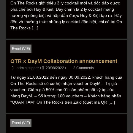
On The Rocks giới thiệu 3 ly cocktail mới và độc đáo được
pha chế bởi Huy & Kiệt. Đây chính là 2 ly cocktail mang
hương vị riêng biệt và hấp dẫn được Huy & Kiệt tạo ra. Hãy
đến và thưởng thức những ly cocktail đặc biệt, chỉ có tại On
The Rocks […]
Event (VIE)
OTR x DayM Collaboration announcement
admin supper
•
20/08/2022
•
3 Comments
Từ ngày 21.08.2022 đến ngày 30.09.2022, khách hàng của
On The Rocks sẽ có cơ hội nhận voucher DayM – Trị giá
voucher: Giảm giá 50% cho 01 sản phẩm bất kỳ tại cửa
hàng DayM. – Số lượng: 100 vouchers – Khách hàng nhấn
“QUAN TÂM” On The Rocks trên Zalo (quét mã QR […]
Event (VIE)