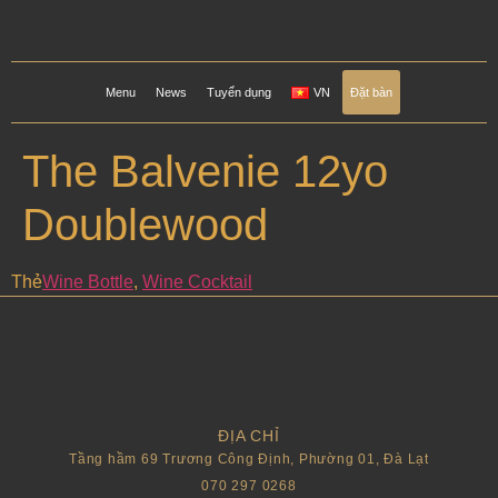
Menu
News
Tuyển dụng
VN
Đặt bàn
The Balvenie 12yo
Doublewood
Thẻ
Wine Bottle
,
Wine Cocktail
ĐỊA CHỈ
Tầng hầm 69 Trương Công Định, Phường 01, Đà Lạt
070 297 0268