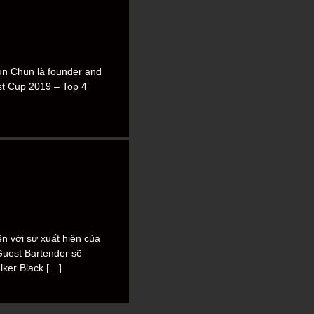
un Chun là founder and
st Cup 2019 – Top 4
n với sự xuất hiện của
Guest Bartender sẽ
lker Black […]