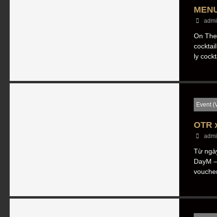
MENU
admi
On The 
cocktai
ly cock
Event (
OTR 
admi
Từ ngà
DayM – 
vouche