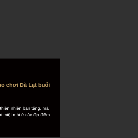
ạo chơi Đà Lạt buổi
p thiên nhiên ban tặng, mà
i miệt mài ở các địa điểm