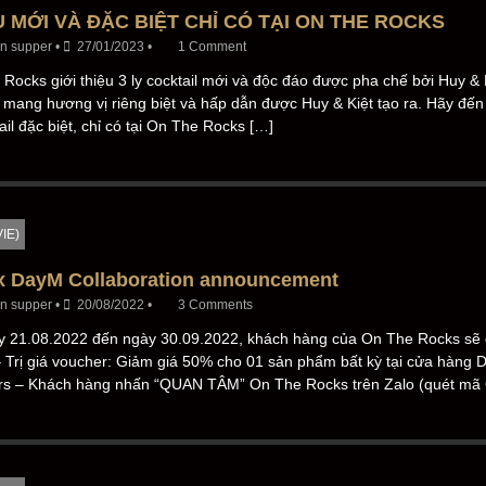
 MỚI VÀ ĐẶC BIỆT CHỈ CÓ TẠI ON THE ROCKS
n supper
•
27/01/2023
•
1 Comment
Rocks giới thiệu 3 ly cocktail mới và độc đáo được pha chế bởi Huy & K
l mang hương vị riêng biệt và hấp dẫn được Huy & Kiệt tạo ra. Hãy đế
tail đặc biệt, chỉ có tại On The Rocks […]
VIE)
x DayM Collaboration announcement
n supper
•
20/08/2022
•
3 Comments
y 21.08.2022 đến ngày 30.09.2022, khách hàng của On The Rocks sẽ 
Trị giá voucher: Giảm giá 50% cho 01 sản phẩm bất kỳ tại cửa hàng 
rs – Khách hàng nhấn “QUAN TÂM” On The Rocks trên Zalo (quét mã