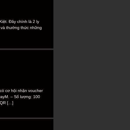
iệt. Đây chính là 2 ly
n và thưởng thức những
có cơ hội nhận voucher
DayM. – Số lượng: 100
 QR […]