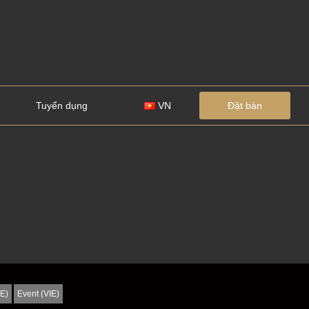
Tuyển dụng
VN
Đặt bàn
IE)
Event (VIE)