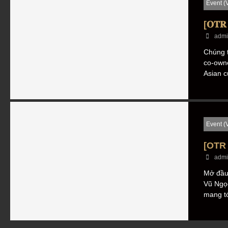
Event (
[𝐎𝐓𝐑
admi
Chúng t
co-owne
Asian c
Event (
[OTR
admi
Mở đầu 
Vũ Ngọc
mang tớ