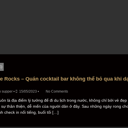
E)
e Rocks – Quán cocktail bar không thể bỏ qua khi d
n supper
•
15/05/2023
•
No Comments
uôn là địa điểm lý tưởng để đi du lịch trong nước, không chỉ bởi vẻ đẹ
 sự thân thiện, dễ mến của người dân ở đây. Sau những ngày rong chơ
h check in nổi tiếng, buổi tối […]