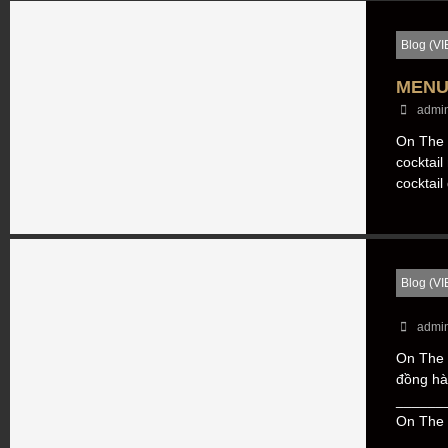
Blog (VI
MENU
admi
On The R
cocktai
cocktail
Blog (VI
admi
On The 
đồng hà
_______
On The 