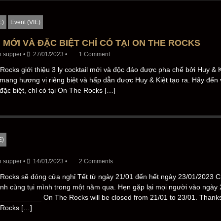
E)
Event (VIE)
 MỚI VÀ ĐẶC BIỆT CHỈ CÓ TẠI ON THE ROCKS
n supper
•
27/01/2023
•
1 Comment
ocks giới thiệu 3 ly cocktail mới và độc đáo được pha chế bởi Huy & Ki
l mang hương vị riêng biệt và hấp dẫn được Huy & Kiệt tạo ra. Hãy đến
 đặc biệt, chỉ có tại On The Rocks […]
E)
n supper
•
14/01/2023
•
2 Comments
Rocks sẽ đóng cửa nghỉ Tết từ ngày 21/01 đến hết ngày 23/01/2023 
nh cùng tụi mình trong một năm qua. Hẹn gặp lại mọi người vào ngày
__________ On The Rocks will be closed from 21/01 to 23/01. Thanks
Rocks […]