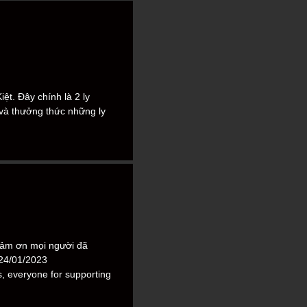
ệt. Đây chính là 2 ly
 và thưởng thức những ly
Cảm ơn mọi người đã
 24/01/2023
, everyone for supporting