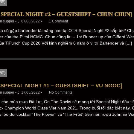
VIE)
 𝐒𝐏𝐄𝐂𝐈𝐀𝐋 𝐍𝐈𝐆𝐇𝐓 #𝟐 – 𝐆𝐔𝐄𝐒𝐓𝐒𝐇𝐈𝐅𝐓 – 𝐂𝐇𝐔𝐍 𝐂𝐇𝐔𝐍]
n supper
•
07/06/2022
•
1 Comment
a sẽ gặp bartender tài năng nào tại OTR Special Night #2 sắp tới? Ch
r của the Pi tại HCMC. Chun cũng là: – 1st Runner up của Giffard We
ủa TiPunch Cup 2020 Với kinh nghiệm 6 năm ở vị trí Bartender và […]
VIE)
 SPECIAL NIGHT #1 – GUESTSHIFT – VU NGOC]
n supper
•
17/05/2022
•
No Comments
cho mùa mưa Đà Lạt, On The Rocks sẽ mang tới Special Night đầu tiê
- Champion World Class Viet Nam 2021. Trong buổi tối đặc biệt này, 
i bộ đôi cocktail “The Flower” và “The Fruit” trên nền rượu Johnnie Wa