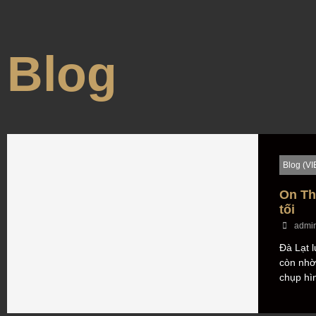
Blog
Blog (VI
On Th
tối
admi
Đà Lạt l
còn nhờ
chụp hìn